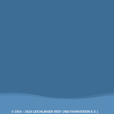
Leichlinger Reit- und Fahrverein e.V.
Oskar-Erbslöh-Str. 36
42799 Leichlingen
© 1924 – 2024 LEICHLINGER REIT- UND FAHRVEREIN E.V. |