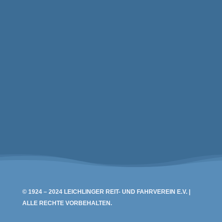
Leichlinger Reit- und Fahrverein e.V.
Oskar-Erbslöh-Str. 36
42799 Leichlingen
© 1924 – 2024 LEICHLINGER REIT- UND FAHRVEREIN E.V. |
ALLE RECHTE VORBEHALTEN.