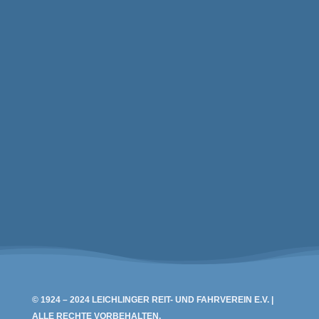
Leichlinger Reit- und Fahrverein e.V.
Oskar-Erbslöh-Str. 36
42799 Leichlingen
© 1924 – 2024 LEICHLINGER REIT- UND FAHRVEREIN E.V. |
ALLE RECHTE VORBEHALTEN.