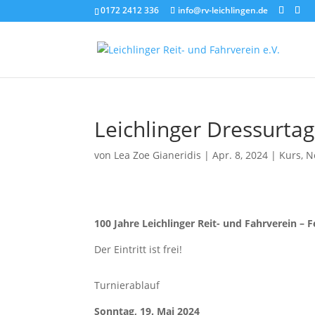
0172 2412 336
info@rv-leichlingen.de
Leichlinger Dressurtag
von
Lea Zoe Gianeridis
|
Apr. 8, 2024
|
Kurs
,
N
100 Jahre Leichlinger Reit- und Fahrverein – F
Der Eintritt ist frei!
Turnierablauf
Sonntag, 19. Mai 2024