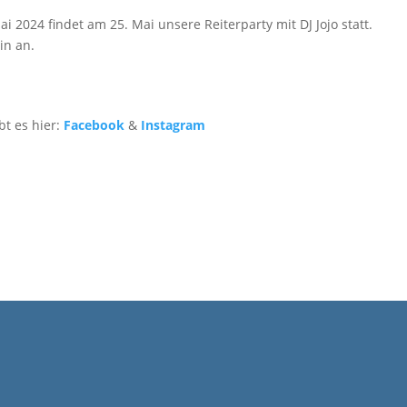
 2024 findet am 25. Mai unsere Reiterparty mit DJ Jojo statt.
in an.
bt es hier:
Facebook
&
Instagram
Leichlin