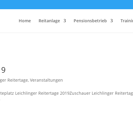
Home
Reitanlage
Pensionsbetrieb
Traini
19
nger Reitertage
,
Veranstaltungen
teplatz Leichlinger Reitertage 2019Zuschauer Leichlinger Reiterta
9